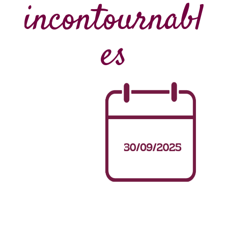
incontournabl
es