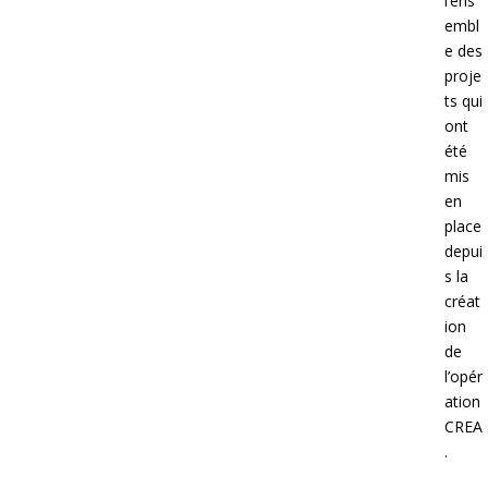
l’ens
embl
e des
proje
ts qui
ont
été
mis
en
place
depui
s la
créat
ion
de
l’opér
ation
CREA
.