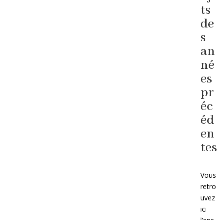
ts
de
s
an
né
es
pr
éc
éd
en
tes
Vous
retro
uvez
ici